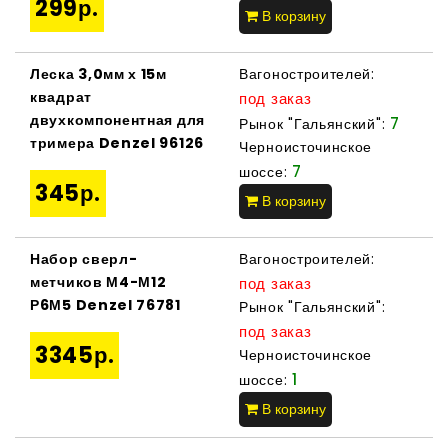
299р.
В корзину
Леска 3,0мм х 15м
Вагоностроителей:
квадрат
под заказ
двухкомпонентная для
7
Рынок "Гальянский":
тримера Denzel 96126
Черноисточинское
7
шоссе:
345р.
В корзину
Набор сверл-
Вагоностроителей:
метчиков М4-М12
под заказ
Р6М5 Denzel 76781
Рынок "Гальянский":
под заказ
3345р.
Черноисточинское
1
шоссе:
В корзину