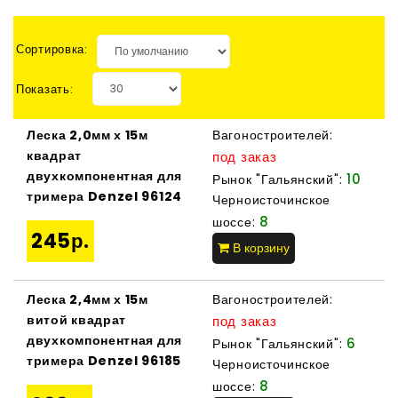
Сортировка:
Показать:
Леска 2,0мм х 15м
Вагоностроителей:
квадрат
под заказ
двухкомпонентная для
10
Рынок "Гальянский":
тримера Denzel 96124
Черноисточинское
8
шоссе:
245р.
В корзину
Леска 2,4мм х 15м
Вагоностроителей:
витой квадрат
под заказ
двухкомпонентная для
6
Рынок "Гальянский":
тримера Denzel 96185
Черноисточинское
8
шоссе: