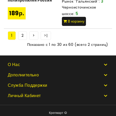
полипропилен Россия
3
Рынок "Гальянский":
Черноисточинское
189р.
5
шоссе:
В корзину
1
2
>
>|
Показано с 1 по 30 из 60 (всего 2 страниц)
О Нас
Дополнительно
Служба Поддержки
Личный Кабинет
Крепмарт ©