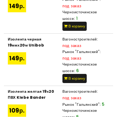
149р.
под заказ
Черноисточинское
1
шоссе:
В корзину
Изолента черная
Вагоностроителей:
19ммх20м Unibob
под заказ
Рынок "Гальянский":
149р.
под заказ
Черноисточинское
6
шоссе:
В корзину
Изолента желтая 19х20
Вагоностроителей:
ПВХ Klebe Bander
под заказ
5
Рынок "Гальянский":
109р.
Черноисточинское
5