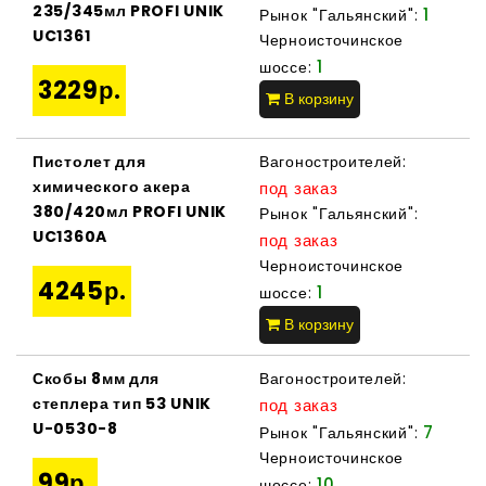
235/345мл PROFI UNIK
1
Рынок "Гальянский":
UC1361
Черноисточинское
1
шоссе:
3229р.
В корзину
Пистолет для
Вагоностроителей:
химического акера
под заказ
380/420мл PROFI UNIK
Рынок "Гальянский":
UC1360A
под заказ
Черноисточинское
4245р.
1
шоссе:
В корзину
Скобы 8мм для
Вагоностроителей:
степлера тип 53 UNIK
под заказ
U-0530-8
7
Рынок "Гальянский":
Черноисточинское
99р.
10
шоссе: