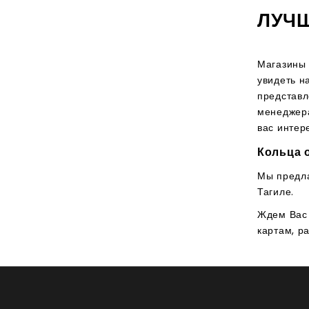
ЛУЧШ
Магазины 
увидеть н
представл
менеджера
вас интер
Кольца 
Мы предла
Тагиле.
Ждем Вас 
картам, р