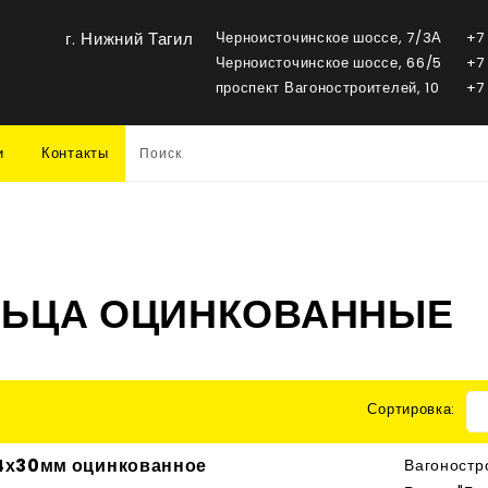
г. Нижний Тагил
Черноисточинское шоссе, 7/3А
+7
Черноисточинское шоссе, 66/5
+7
проспект Вагоностроителей, 10
+7
и
Контакты
ЛЬЦА ОЦИНКОВАННЫЕ
Сортировка:
4х30мм оцинкованное
Вагоностр