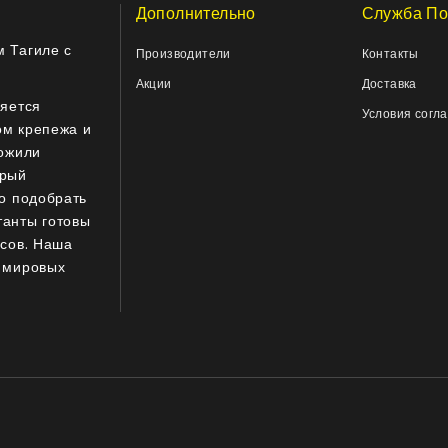
Дополнительно
Служба По
 Тагиле с
Производители
Контакты
Акции
Доставка
ляется
Условия согл
ом крепежа и
ложили
орый
о подобрать
танты готовы
осов. Наша
 мировых