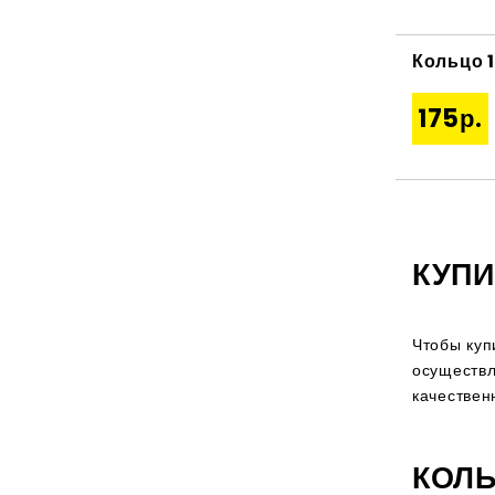
Кольцо 
175р.
КУПИ
Чтобы куп
осуществл
качествен
КОЛ