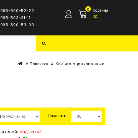
0
Корзина
 965-500-52-22
0р.
 965-503-31-11
 965-500-53-33
Такелаж
Кольца оцинкованные
Показать:
под заказ
оителей: